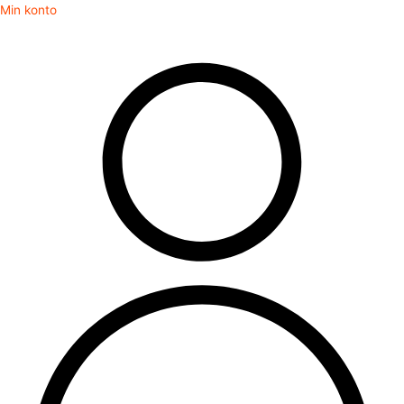
Gå
Min konto
til
indholdet