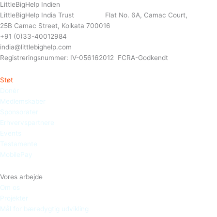
LittleBigHelp Indien
LittleBigHelp India Trust Flat No. 6A, Camac Court,
25B Camac Street, Kolkata 700016
+91 (0)33-40012984
india@littlebighelp.com
Registreringsnummer: IV-056162012 FCRA-Godkendt
Støt
Donér
Medlemskaber
Sponsorater
Erhvervspartnere
Events
Testamente
MobilePay
Vores arbejde
Om os
Projekter
Mål for bæredygtig udvikling