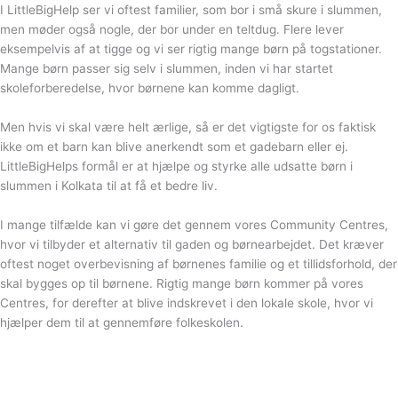
I LittleBigHelp ser vi oftest familier, som bor i små skure i slummen,
men møder også nogle, der bor under en teltdug. Flere lever
eksempelvis af at tigge og vi ser rigtig mange børn på togstationer.
Mange børn passer sig selv i slummen, inden vi har startet
skoleforberedelse, hvor børnene kan komme dagligt.
Men hvis vi skal være helt ærlige, så er det vigtigste for os faktisk
ikke om et barn kan blive anerkendt som et gadebarn eller ej.
LittleBigHelps formål er at hjælpe og styrke alle udsatte børn i
slummen i Kolkata til at få et bedre liv.
I mange tilfælde kan vi gøre det gennem vores Community Centres,
hvor vi tilbyder et alternativ til gaden og børnearbejdet. Det kræver
oftest noget overbevisning af børnenes familie og et tillidsforhold, der
skal bygges op til børnene. Rigtig mange børn kommer på vores
Centres, for derefter at blive indskrevet i den lokale skole, hvor vi
hjælper dem til at gennemføre folkeskolen.