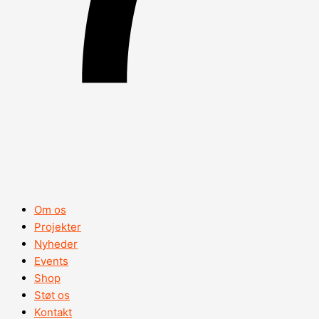
Om os
Projekter
Nyheder
Events
Shop
Støt os
Kontakt