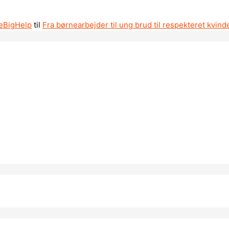
leBigHelp
til
Fra børnearbejder til ung brud til respekteret kvind