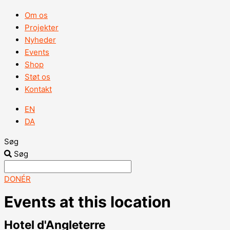
Om os
Projekter
Nyheder
Events
Shop
Støt os
Kontakt
EN
DA
Søg
Søg
DONÉR
Events at this location
Hotel d'Angleterre