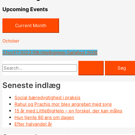
Upcoming Events
Current Month
October
31
oct
17:30
23:59
LittleBigHelp Gallafest 2026
Seneste indlæg
Social bæredygtighed i praksis
Rahul og Prachis mor blev angrebet med syre
15 år med LittleBigHelp – en forskel, der kan måles
Hun tjente 80 øre om dagen
Efter halvandet år