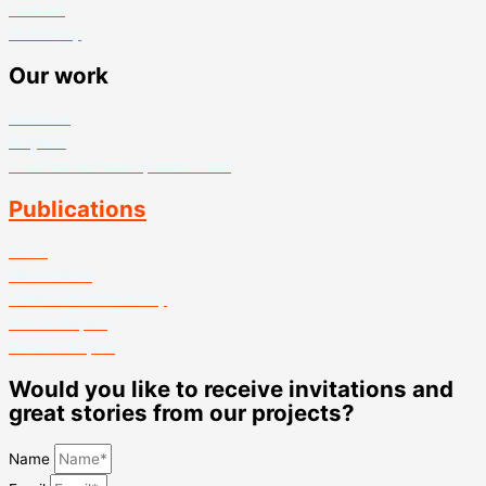
Last will
MobilePay
Our work
About us
Projects
Sustainable Development Goals
Publications
Press
Newsletters
Child Protection Policy
Annual Report
Finance Report
Would you like to receive invitations and
great stories from our projects?
Name