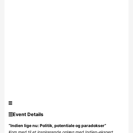
Event Details
“Indien lige nu: Politik, potentiale og paradokser”
Kom med til et inspirerende oplæg med Indien-ekspert