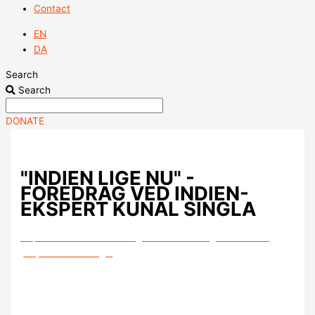
Contact
EN
DA
Search
Search
DONATE
"INDIEN LIGE NU" -
FOREDRAG VED INDIEN-
EKSPERT KUNAL SINGLA
03
jun
16:30
18:30
"Indien lige nu" - Foredrag ved Indien-
ekspert Kunal Singla