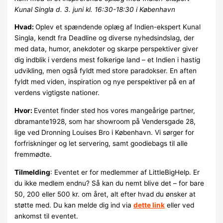
Kunal Singla d. 3. juni kl. 16:30-18:30 i København
Hvad:
Oplev et spændende oplæg af Indien-ekspert Kunal
Singla, kendt fra Deadline og diverse nyhedsindslag, der
med data, humor, anekdoter og skarpe perspektiver giver
dig indblik i verdens mest folkerige land – et Indien i hastig
udvikling, men også fyldt med store paradokser. En aften
fyldt med viden, inspiration og nye perspektiver på en af
verdens vigtigste nationer.
Hvor:
Eventet finder sted hos vores mangeårige partner,
dbramante1928, som har showroom på Vendersgade 28,
lige ved Dronning Louises Bro i København. Vi sørger for
forfriskninger og let servering, samt goodiebags til alle
fremmødte.
Tilmelding
: Eventet er for medlemmer af LittleBigHelp. Er
du ikke medlem endnu? Så kan du nemt blive det – for bare
50, 200 eller 500 kr. om året, alt efter hvad du ønsker at
støtte med. Du kan melde dig ind via
dette link
eller ved
ankomst til eventet.