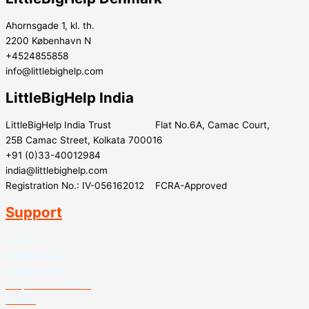
Ahornsgade 1, kl. th.
2200 København N
+4524855858
info@littlebighelp.com
LittleBigHelp India
LittleBigHelp India Trust Flat No.6A, Camac Court,
25B Camac Street, Kolkata 700016
+91 (0)33-40012984
india@littlebighelp.com
Registration No.: IV-056162012 FCRA-Approved
Support
Donate
Memberships
Sponso
rships
Corporate Partners
Events